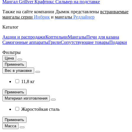
Мангал Grillver Крафтикс Сильвер на подставке
Также на сайте компании Дымок представлены
встраиваемые
мангалы серии
Инбрик
и
мангалы
Редлайнер
Каталог
Акции и распродажи
Коптильни
Мангалы
Печи для казана
Самогонные аппараты
Грили
Сопутствующие товары
Подарки
Фильтры
Цена
Применить
Вес в упаковке
11,8 кг
Применить
Материал изготовления
Жаростойкая сталь
Применить
Масса