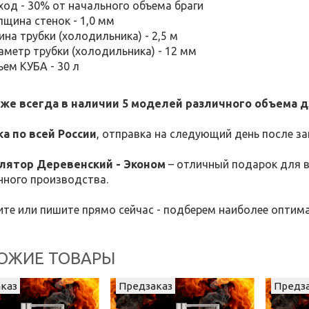
ход - 30% от начального объема браги
щина стенок - 1,0 мм
на трубки (холодильника) - 2,5 м
аметр трубки (холодильника) - 12 мм
ем КУБА - 30 л
же всегда в наличии 5 моделей различного объема 
а по всей России
, отправка на следующий день после за
лятор Деревенский - Эконом
– отличный подарок для в
нного производства.
те или пишите прямо сейчас - подберем наиболее опти
ОЖИЕ ТОВАРЫ
каз
Предзаказ
Предз