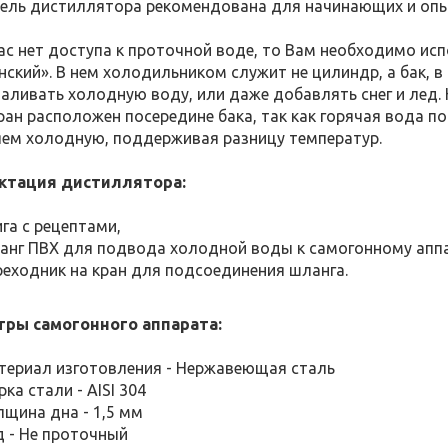
ель дистиллятора рекомендована для начинающих и опы
Вас нет доступа к проточной воде, то Вам необходимо ис
нский». В нем холодильником служит не цилиндр, а бак, в
аливать холодную воду, или даже добавлять снег и лед
Кран расположен посередине бака, так как горячая вода п
ем холодную, поддерживая разницу температур.
ктация дистиллятора:
га с рецептами,
анг ПВХ для подвода холодной воды к самогонному аппара
реходник на кран для подсоединения шланга.
ры самогонного аппарата:
териал изготовления - Нержавеющая сталь
ка стали - AISI 304
лщина дна - 1,5 мм
д - Не проточный