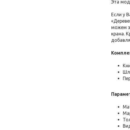
Эта мод
Если у 
«Дереве
можем з
крана. 
добавля
Компле
Кни
Шл
Пе
Парамет
Ма
Мар
То
Ви