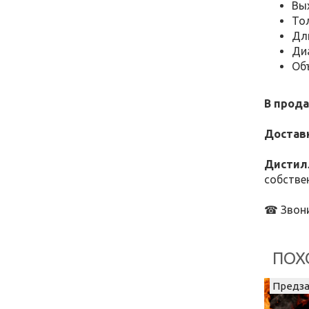
Вы
Тол
Дли
Ди
Объ
В прода
Доставк
Дистил
собстве
​
☎ Звони
ПОХ
Предза