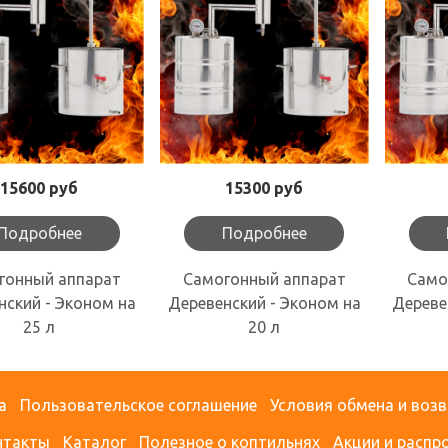
15600 руб
15300 руб
Подробнее
Подробнее
гонный аппарат
Самогонный аппарат
Само
нский - Эконом на
Деревенский - Эконом на
Дереве
25 л
20 л
а
Пользовательское соглашение
Условия обмена и воз
нтакты
Каталог
Полезное о коптильнях
Акции и распр