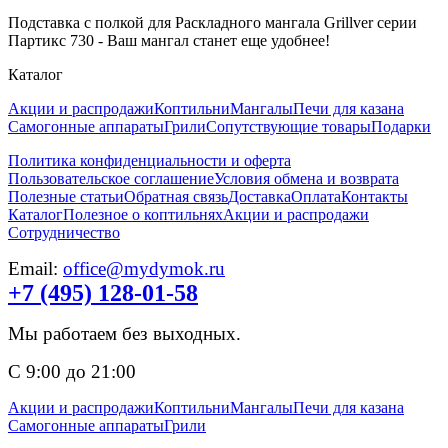
Подставка с полкой для Раскладного мангала Grillver серии
Партикс 730 - Ваш мангал станет еще удобнее!
Каталог
Акции и распродажи
Коптильни
Мангалы
Печи для казана
Самогонные аппараты
Грили
Сопутствующие товары
Подарки
Политика конфиденциальности и оферта
Пользовательское соглашение
Условия обмена и возврата
Полезные статьи
Обратная связь
Доставка
Оплата
Контакты
Каталог
Полезное о коптильнях
Акции и распродажи
Сотрудничество
Email:
office@mydymok.ru
+7 (495) 128-01-58
Мы работаем без выходных.
С 9:00 до 21:00
Акции и распродажи
Коптильни
Мангалы
Печи для казана
Самогонные аппараты
Грили