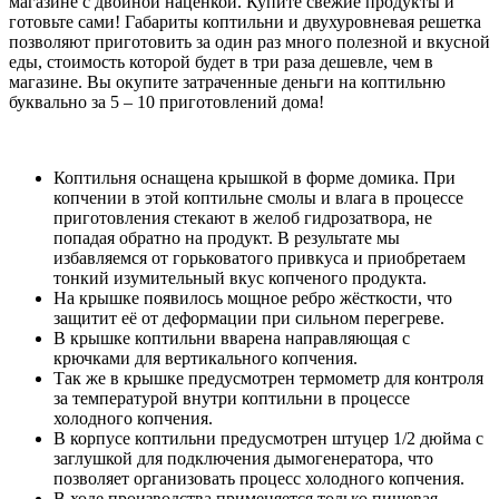
магазине с двойной наценкой. Купите свежие продукты и
готовьте сами! Габариты коптильни и двухуровневая решетка
позволяют приготовить за один раз много полезной и вкусной
еды, стоимость которой будет в три раза дешевле, чем в
магазине. Вы окупите затраченные деньги на коптильню
буквально за 5 – 10 приготовлений дома!
Коптильня оснащена крышкой в форме домика. При
копчении в этой коптильне смолы и влага в процессе
приготовления стекают в желоб гидрозатвора, не
попадая обратно на продукт. В результате мы
избавляемся от горьковатого привкуса и приобретаем
тонкий изумительный вкус копченого продукта.
На крышке появилось мощное ребро жёсткости, что
защитит её от деформации при сильном перегреве.
В крышке коптильни вварена направляющая с
крючками для вертикального копчения.
Так же в крышке предусмотрен термометр для контроля
за температурой внутри коптильни в процессе
холодного копчения.
В корпусе коптильни предусмотрен штуцер 1/2 дюйма с
заглушкой для подключения дымогенератора, что
позволяет организовать процесс холодного копчения.
В ходе производства применяется только пищевая