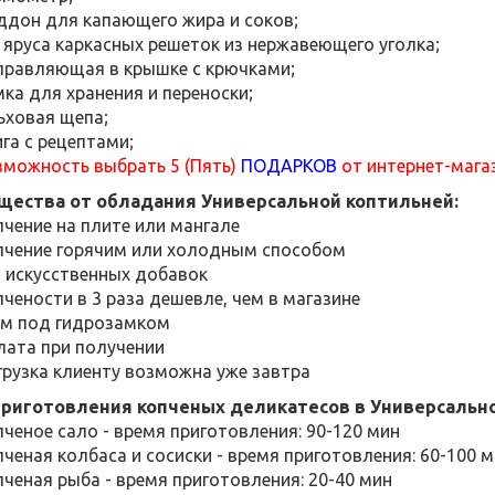
ддон для капающего жира и соков;
 яруса каркасных решеток из нержавеющего уголка;
правляющая в крышке с крючками;
ка для хранения и переноски;
ьховая щепа;
га с рецептами;
зможность выбрать 5 (Пять)
ПОДАРКОВ
от интернет-маг
щества от обладания Универсальной коптильней:
пчение на плите или мангале
пчение горячим или холодным способом
з искусственных добавок
чености в 3 раза дешевле, чем в магазине
м под гидрозамком
лата при получении
грузка клиенту возможна уже завтра
приготовления копченых деликатесов в Универсально
ченое сало - время приготовления: 90-120 мин
ченая колбаса и сосиски - время приготовления: 60-100 
ченая рыба - время приготовления: 20-40 мин