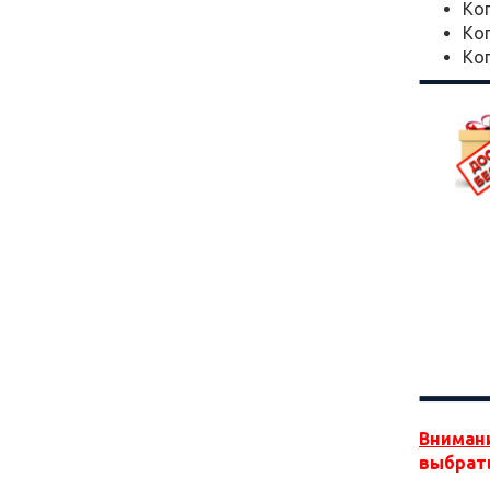
Коп
Коп
Коп
Вниман
выбрат