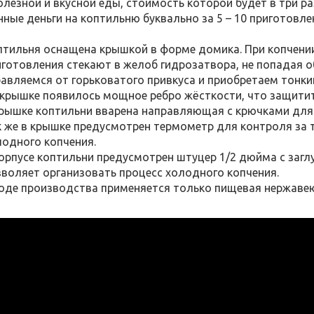
олезной и вкусной еды, стоимость которой будет в три ра
нные деньги на коптильню буквально за 5 – 10 приготовле
птильня оснащена крышкой в форме домика. При копчении 
готовления стекают в желоб гидрозатвора, не попадая о
бавляемся от горьковатого привкуса и приобретаем тонки
 крышке появилось мощное ребро жёсткости, что защитит
крышке коптильни вварена направляющая с крючками для 
к же в крышке предусмотрен термометр для контроля за 
лодного копчения.
корпусе коптильни предусмотрен штуцер 1/2 дюйма с заг
зволяет организовать процесс холодного копчения.
ходе производства применяется только пищевая нержавею