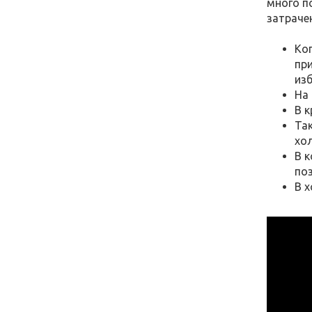
много п
затраче
Ко
при
из
На
В 
Та
хо
В 
по
В 