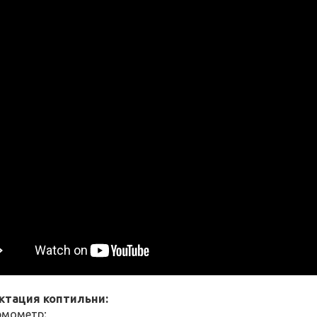
ктация коптильни:
рмометр;