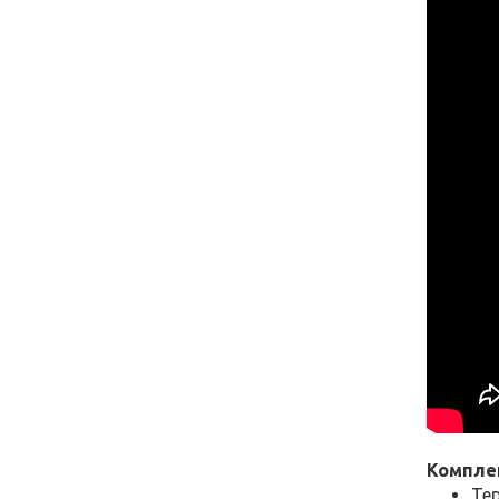
Компле
Те