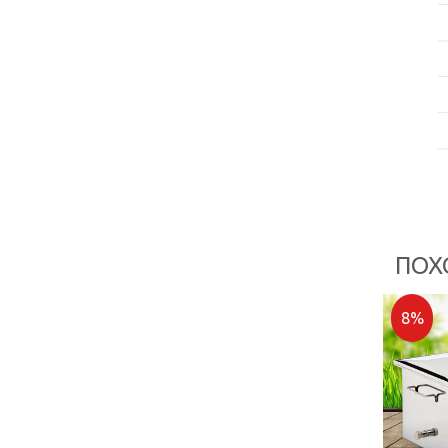
ПОХ
8%