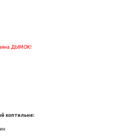
азина ДЫМОК!
й коптильне:
мин