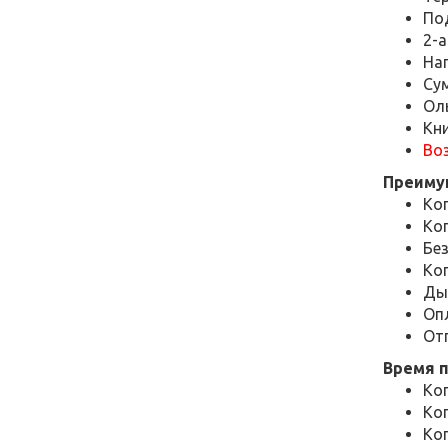
По
2-а
На
Сум
Ол
Кни
Во
Преиму
Ко
Ко
Бе
Коп
Ды
Оп
От
Время 
Коп
Коп
Коп